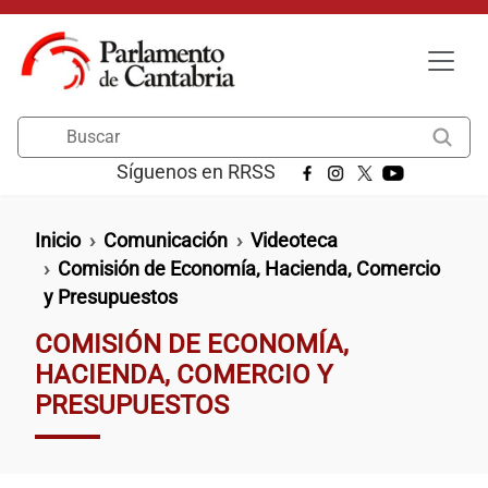
Pasar al contenido principal
Buscar
Síguenos en RRSS
Ruta de navegación
Inicio
Comunicación
Videoteca
Comisión de Economía, Hacienda, Comercio
y Presupuestos
COMISIÓN DE ECONOMÍA,
HACIENDA, COMERCIO Y
PRESUPUESTOS