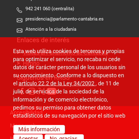
942 241 060 (centralita)
presidencia@parlamento-cantabria.es
Atención a la ciudadanía
Enlaces de interés
Esta web utiliza cookies de terceros y propias
Visitas al Parlamento de Cantabria
para optimizar el servicio, no recaba ni cede
Himno
datos de carácter personal de los usuarios sin
su conocimiento. Conforme a lo dispuesto en
Síguenos en RRSS
el
artículo 22.2 de la Ley 34/2002
, de 11 de
julio, de servicios de la sociedad de la
información y de comercio electrónico,
pedimos su permiso para obtener datos
Pie de página
Accesibilidad
estadísticos de su navegación por el sitio web
Mapa web
Más información
Información legal
Aceptar
No, gracias.