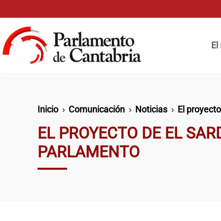
Pasar al contenido principal
Naveg
El
Ruta de navegación
Inicio
Comunicación
Noticias
El proyecto
EL PROYECTO DE EL SAR
PARLAMENTO