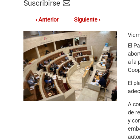
Suscribirse
‹ Anterior
Siguiente ›
Vier
El P
abor
a la
Coop
El p
adec
A co
de r
y co
emba
auto