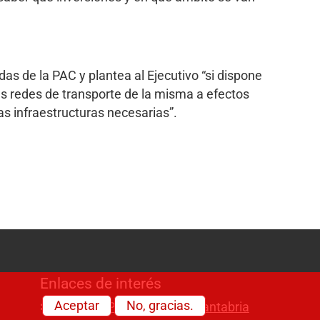
as de la PAC y plantea al Ejecutivo “si dispone
as redes de transporte de la misma a efectos
las infraestructuras necesarias”.
Enlaces de interés
Aceptar
No, gracias.
Visitas al Parlamento de Cantabria