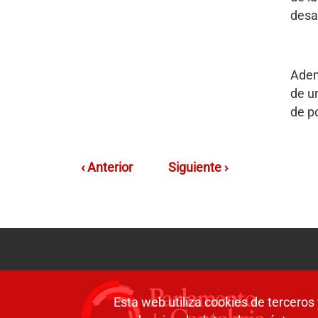
desar
Adem
de u
de po
‹ Anterior
Siguiente ›
Esta web utiliza cookies de terceros 