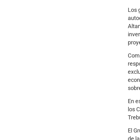
Los 
auto
Alta
inve
proy
Como
resp
excl
econó
sobr
En e
los 
Treb
El G
de l