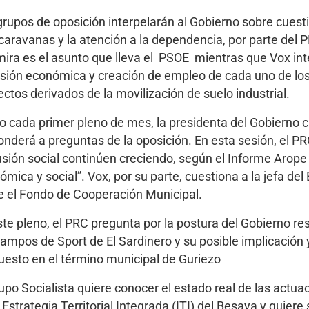
grupos de oposición interpelarán al Gobierno sobre cuest
caravanas y la atención a la dependencia, por parte del PR
mira es el asunto que lleva el PSOE mientras que Vox inter
rsión económica y creación de empleo de cada uno de los
ectos derivados de la movilización de suelo industrial.
 cada primer pleno de mes, la presidenta del Gobierno 
onderá a preguntas de la oposición. En esta sesión, el PR
usión social continúen creciendo, según el Informe Arop
mica y social”. Vox, por su parte, cuestiona a la jefa del 
e el Fondo de Cooperación Municipal.
ste pleno, el PRC pregunta por la postura del Gobierno res
Campos de Sport de El Sardinero y su posible implicación 
uesto en el término municipal de Guriezo
rupo Socialista quiere conocer el estado real de las actu
a Estrategia Territorial Integrada (ITI) del Besaya y quie