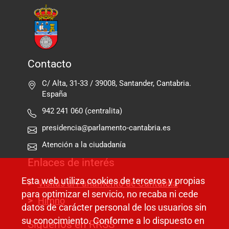
Contacto
C/ Alta, 31-33 / 39008, Santander, Cantabria.
España
942 241 060 (centralita)
presidencia@parlamento-cantabria.es
Atención a la ciudadanía
Enlaces de interés
Esta web utiliza cookies de terceros y propias
Visitas al Parlamento de Cantabria
para optimizar el servicio, no recaba ni cede
Himno
datos de carácter personal de los usuarios sin
su conocimiento. Conforme a lo dispuesto en
Síguenos en RRSS