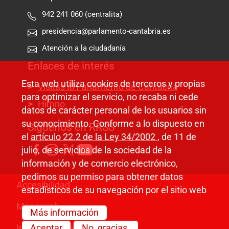
942 241 060 (centralita)
presidencia@parlamento-cantabria.es
Atención a la ciudadanía
Enlaces de interés
Esta web utiliza cookies de terceros y propias
Visitas al Parlamento de Cantabria
para optimizar el servicio, no recaba ni cede
Himno
datos de carácter personal de los usuarios sin
su conocimiento. Conforme a lo dispuesto en
Síguenos en RRSS
el
artículo 22.2 de la Ley 34/2002
, de 11 de
julio, de servicios de la sociedad de la
información y de comercio electrónico,
pedimos su permiso para obtener datos
Pie de página
Accesibilidad
estadísticos de su navegación por el sitio web
Mapa web
Más información
Aceptar
No, gracias.
Información legal