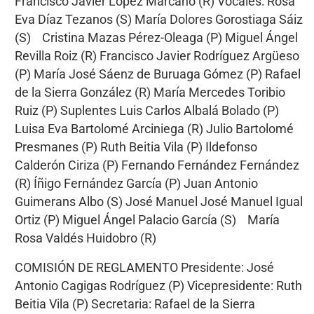
Francisco Javier López Marcano (R) Vocales: Rosa
Eva Díaz Tezanos (S) María Dolores Gorostiaga Sáiz
(S) Cristina Mazas Pérez-Oleaga (P) Miguel Ángel
Revilla Roiz (R) Francisco Javier Rodríguez Argüeso
(P) María José Sáenz de Buruaga Gómez (P) Rafael
de la Sierra González (R) María Mercedes Toribio
Ruiz (P) Suplentes Luis Carlos Albalá Bolado (P)
Luisa Eva Bartolomé Arciniega (R) Julio Bartolomé
Presmanes (P) Ruth Beitia Vila (P) Ildefonso
Calderón Ciriza (P) Fernando Fernández Fernández
(R) Íñigo Fernández García (P) Juan Antonio
Guimerans Albo (S) José Manuel José Manuel Igual
Ortiz (P) Miguel Ángel Palacio García (S) María
Rosa Valdés Huidobro (R)
COMISIÓN DE REGLAMENTO Presidente: José
Antonio Cagigas Rodríguez (P) Vicepresidente: Ruth
Beitia Vila (P) Secretaria: Rafael de la Sierra