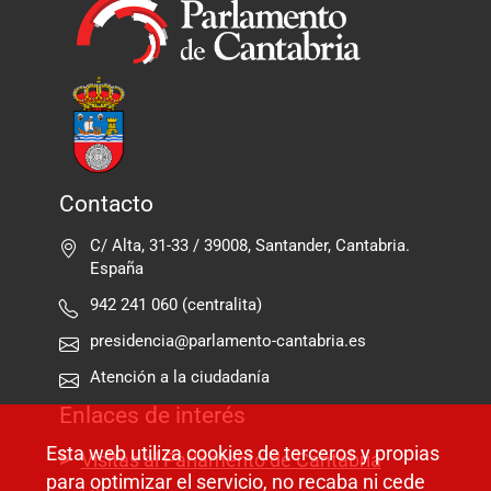
Contacto
C/ Alta, 31-33 / 39008, Santander, Cantabria.
España
942 241 060 (centralita)
presidencia@parlamento-cantabria.es
Atención a la ciudadanía
Enlaces de interés
Esta web utiliza cookies de terceros y propias
Visitas al Parlamento de Cantabria
para optimizar el servicio, no recaba ni cede