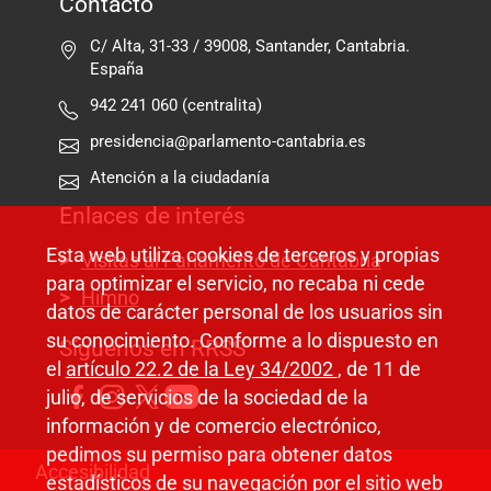
Contacto
C/ Alta, 31-33 / 39008, Santander, Cantabria.
España
942 241 060 (centralita)
presidencia@parlamento-cantabria.es
Atención a la ciudadanía
Enlaces de interés
Esta web utiliza cookies de terceros y propias
Visitas al Parlamento de Cantabria
para optimizar el servicio, no recaba ni cede
Himno
datos de carácter personal de los usuarios sin
su conocimiento. Conforme a lo dispuesto en
Síguenos en RRSS
el
artículo 22.2 de la Ley 34/2002
, de 11 de
julio, de servicios de la sociedad de la
información y de comercio electrónico,
pedimos su permiso para obtener datos
Pie de página
Accesibilidad
estadísticos de su navegación por el sitio web