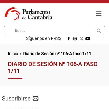
Pasar al contenido principal
Buscar
Síguenos en RRSS
Ruta de navegación
Inicio
Diario de Sesión nº 106-A fasc 1/11
DIARIO DE SESIÓN Nº 106-A FASC
1/11
Suscribirse