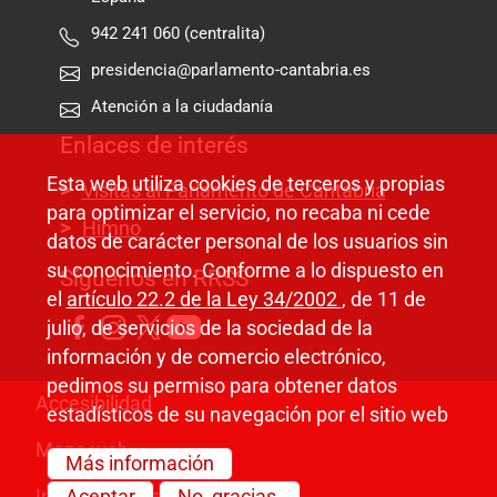
942 241 060 (centralita)
presidencia@parlamento-cantabria.es
Atención a la ciudadanía
Enlaces de interés
Esta web utiliza cookies de terceros y propias
Visitas al Parlamento de Cantabria
para optimizar el servicio, no recaba ni cede
Himno
datos de carácter personal de los usuarios sin
su conocimiento. Conforme a lo dispuesto en
Síguenos en RRSS
el
artículo 22.2 de la Ley 34/2002
, de 11 de
julio, de servicios de la sociedad de la
información y de comercio electrónico,
pedimos su permiso para obtener datos
Pie de página
Accesibilidad
estadísticos de su navegación por el sitio web
Mapa web
Más información