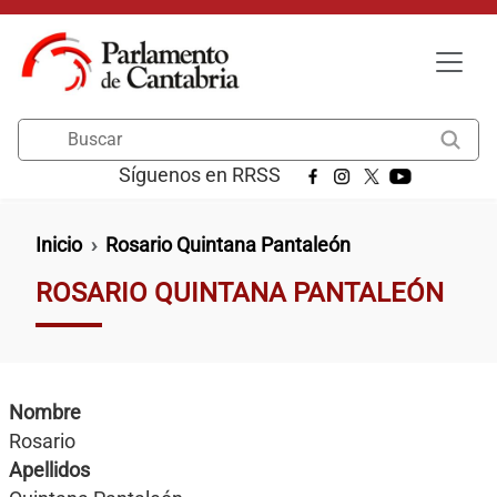
Pasar al contenido principal
Buscar
Síguenos en RRSS
Ruta de navegación
Inicio
Rosario Quintana Pantaleón
ROSARIO QUINTANA PANTALEÓN
Nombre
Rosario
Apellidos