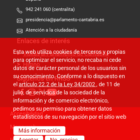
942 241 060 (centralita)
presidencia@parlamento-cantabria.es
Atención a la ciudadanía
Enlaces de interés
Esta web utiliza cookies de terceros y propias
Visitas al Parlamento de Cantabria
para optimizar el servicio, no recaba ni cede
Himno
datos de carácter personal de los usuarios sin
su conocimiento. Conforme a lo dispuesto en
Síguenos en RRSS
el
artículo 22.2 de la Ley 34/2002
, de 11 de
julio, de servicios de la sociedad de la
información y de comercio electrónico,
pedimos su permiso para obtener datos
Pie de página
Accesibilidad
estadísticos de su navegación por el sitio web
Mapa web
Más información