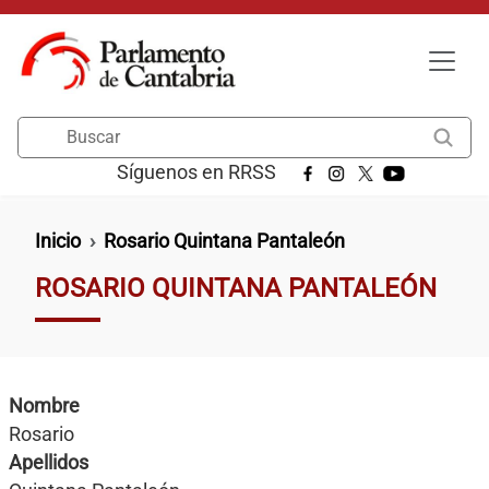
Pasar al contenido principal
Buscar
Síguenos en RRSS
Ruta de navegación
Inicio
Rosario Quintana Pantaleón
ROSARIO QUINTANA PANTALEÓN
Nombre
Rosario
Apellidos