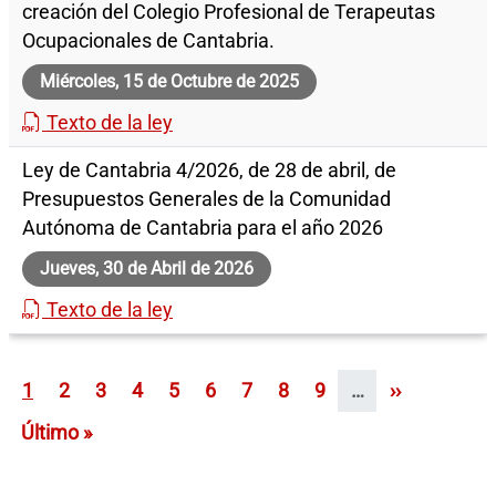
creación del Colegio Profesional de Terapeutas
Ocupacionales de Cantabria.
Miércoles, 15 de Octubre de 2025
Texto de la ley
Ley de Cantabria 4/2026, de 28 de abril, de
Presupuestos Generales de la Comunidad
Autónoma de Cantabria para el año 2026
Jueves, 30 de Abril de 2026
Texto de la ley
Paginación
Página
Página
Página
Página
Página
Página
Página
Página
Página
Siguiente p
1
2
3
4
5
6
7
8
9
…
››
Última página
Último »