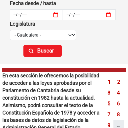
Fecha desde / hasta
Legislatura
Paginac
En esta sección le ofrecemos la posibilidad
Página
Pági
1
2
de acceder a las leyes aprobadas por el
Parlamento de Cantabria desde su
Página
Pági
3
4
constitución en 1982 hasta la actualidad.
Página
Pági
5
6
Asimismo, podrá consultar el texto de la
Constitución Española de 1978 y acceder a
Página
Pági
7
8
las bases de datos de legislación de la
Página
9
…
Administración General del Estado.