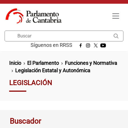
Pasar al contenido principal
Buscar
Síguenos en RRSS
Ruta de navegación
Inicio
El Parlamento
Funciones y Normativa
Legislación Estatal y Autonómica
LEGISLACIÓN
Buscador