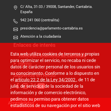
C/ Alta, 31-33 / 39008, Santander, Cantabria.
España
942 241 060 (centralita)
presidencia@parlamento-cantabria.es
Atención a la ciudadanía
Enlaces de interés
Esta web utiliza cookies de terceros y propias
Visitas al Parlamento de Cantabria
para optimizar el servicio, no recaba ni cede
Himno
datos de carácter personal de los usuarios sin
su conocimiento. Conforme a lo dispuesto en
Síguenos en RRSS
el
artículo 22.2 de la Ley 34/2002
, de 11 de
julio, de servicios de la sociedad de la
información y de comercio electrónico,
pedimos su permiso para obtener datos
Pie de página
Accesibilidad
estadísticos de su navegación por el sitio web