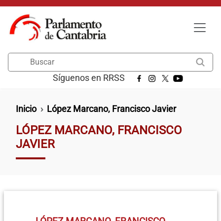
Pasar al contenido principal
Buscar
Síguenos en RRSS
Ruta de navegación
Inicio
López Marcano, Francisco Javier
LÓPEZ MARCANO, FRANCISCO
JAVIER