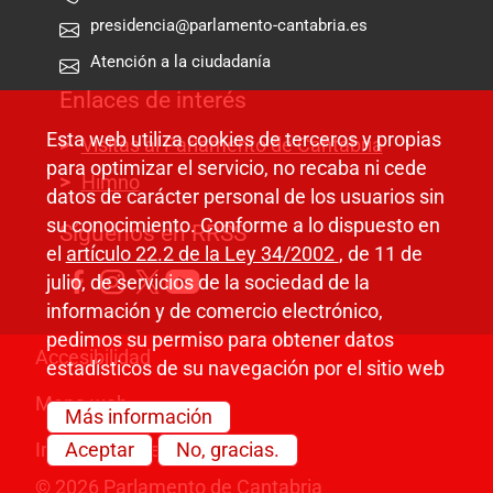
presidencia@parlamento-cantabria.es
Atención a la ciudadanía
Enlaces de interés
Esta web utiliza cookies de terceros y propias
Visitas al Parlamento de Cantabria
para optimizar el servicio, no recaba ni cede
Himno
datos de carácter personal de los usuarios sin
su conocimiento. Conforme a lo dispuesto en
Síguenos en RRSS
el
artículo 22.2 de la Ley 34/2002
, de 11 de
julio, de servicios de la sociedad de la
información y de comercio electrónico,
pedimos su permiso para obtener datos
Pie de página
Accesibilidad
estadísticos de su navegación por el sitio web
Mapa web
Más información
Información legal
Aceptar
No, gracias.
© 2026 Parlamento de Cantabria