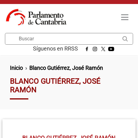
Pasar al contenido principal
Buscar
Síguenos en RRSS
Ruta de navegación
Inicio
Blanco Gutiérrez, José Ramón
BLANCO GUTIÉRREZ, JOSÉ
RAMÓN