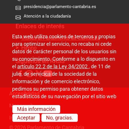
presidencia@parlamento-cantabria.es
Atención a la ciudadanía
Enlaces de interés
Esta web utiliza cookies de terceros y propias
Visitas al Parlamento de Cantabria
para optimizar el servicio, no recaba ni cede
Himno
datos de carácter personal de los usuarios sin
su conocimiento. Conforme a lo dispuesto en
Síguenos en RRSS
el
artículo 22.2 de la Ley 34/2002
, de 11 de
julio, de servicios de la sociedad de la
información y de comercio electrónico,
pedimos su permiso para obtener datos
Pie de página
Accesibilidad
estadísticos de su navegación por el sitio web
Mapa web
Más información
Información legal
Aceptar
No, gracias.
© 2026 Parlamento de Cantabria