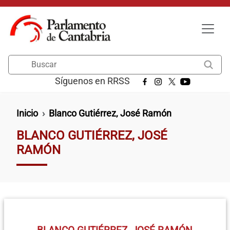
Pasar al contenido principal
Buscar
Síguenos en RRSS
Ruta de navegación
Inicio
Blanco Gutiérrez, José Ramón
BLANCO GUTIÉRREZ, JOSÉ
RAMÓN