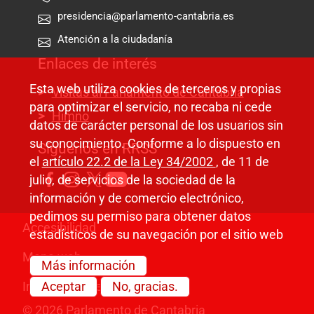
presidencia@parlamento-cantabria.es
Atención a la ciudadanía
Enlaces de interés
Esta web utiliza cookies de terceros y propias
Visitas al Parlamento de Cantabria
para optimizar el servicio, no recaba ni cede
Himno
datos de carácter personal de los usuarios sin
su conocimiento. Conforme a lo dispuesto en
Síguenos en RRSS
el
artículo 22.2 de la Ley 34/2002
, de 11 de
julio, de servicios de la sociedad de la
información y de comercio electrónico,
pedimos su permiso para obtener datos
Pie de página
Accesibilidad
estadísticos de su navegación por el sitio web
Mapa web
Más información
Información legal
Aceptar
No, gracias.
© 2026 Parlamento de Cantabria