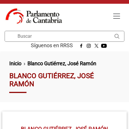
Pasar al contenido principal
Buscar
Síguenos en RRSS
Ruta de navegación
Inicio
Blanco Gutiérrez, José Ramón
BLANCO GUTIÉRREZ, JOSÉ
RAMÓN