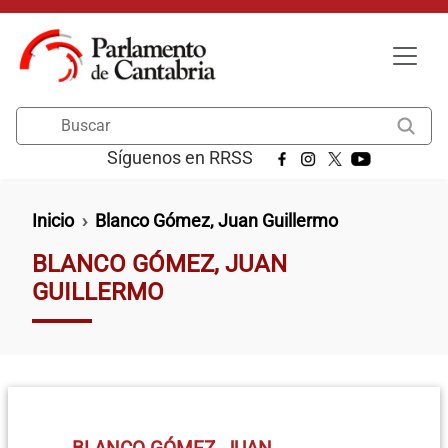
Pasar al contenido principal
Buscar
Síguenos en RRSS
Ruta de navegación
Inicio
Blanco Gómez, Juan Guillermo
BLANCO GÓMEZ, JUAN
GUILLERMO