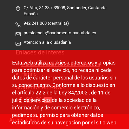
C/ Alta, 31-33 / 39008, Santander, Cantabria.
España
942 241 060 (centralita)
presidencia@parlamento-cantabria.es
Atención a la ciudadanía
Enlaces de interés
Esta web utiliza cookies de terceros y propias
Visitas al Parlamento de Cantabria
para optimizar el servicio, no recaba ni cede
Himno
datos de carácter personal de los usuarios sin
su conocimiento. Conforme a lo dispuesto en
Síguenos en RRSS
el
artículo 22.2 de la Ley 34/2002
, de 11 de
julio, de servicios de la sociedad de la
información y de comercio electrónico,
pedimos su permiso para obtener datos
Pie de página
Accesibilidad
estadísticos de su navegación por el sitio web