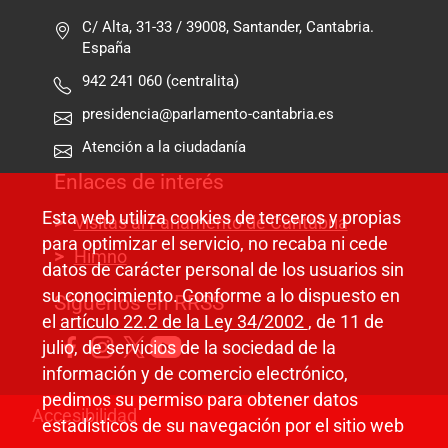
C/ Alta, 31-33 / 39008, Santander, Cantabria.
España
942 241 060 (centralita)
presidencia@parlamento-cantabria.es
Atención a la ciudadanía
Enlaces de interés
Esta web utiliza cookies de terceros y propias
Visitas al Parlamento de Cantabria
para optimizar el servicio, no recaba ni cede
Himno
datos de carácter personal de los usuarios sin
su conocimiento. Conforme a lo dispuesto en
Síguenos en RRSS
el
artículo 22.2 de la Ley 34/2002
, de 11 de
julio, de servicios de la sociedad de la
información y de comercio electrónico,
pedimos su permiso para obtener datos
Pie de página
Accesibilidad
estadísticos de su navegación por el sitio web