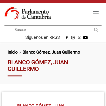
Pasar al contenido principal
Buscar
Síguenos en RRSS
Ruta de navegación
Inicio
Blanco Gómez, Juan Guillermo
BLANCO GÓMEZ, JUAN
GUILLERMO