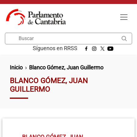
Pasar al contenido principal
Buscar
Síguenos en RRSS
Ruta de navegación
Inicio
Blanco Gómez, Juan Guillermo
BLANCO GÓMEZ, JUAN
GUILLERMO