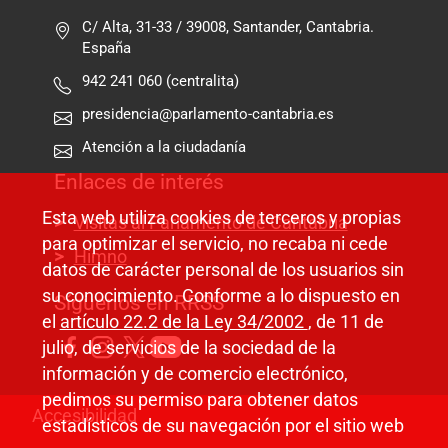
C/ Alta, 31-33 / 39008, Santander, Cantabria.
España
942 241 060 (centralita)
presidencia@parlamento-cantabria.es
Atención a la ciudadanía
Enlaces de interés
Esta web utiliza cookies de terceros y propias
Visitas al Parlamento de Cantabria
para optimizar el servicio, no recaba ni cede
Himno
datos de carácter personal de los usuarios sin
su conocimiento. Conforme a lo dispuesto en
Síguenos en RRSS
el
artículo 22.2 de la Ley 34/2002
, de 11 de
julio, de servicios de la sociedad de la
información y de comercio electrónico,
pedimos su permiso para obtener datos
Pie de página
Accesibilidad
estadísticos de su navegación por el sitio web