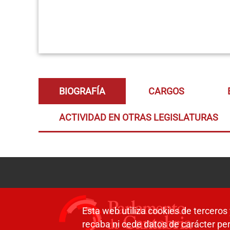
BIOGRAFÍA
CARGOS
ACTIVIDAD EN OTRAS LEGISLATURAS
Esta web utiliza cookies de terceros 
recaba ni cede datos de carácter per