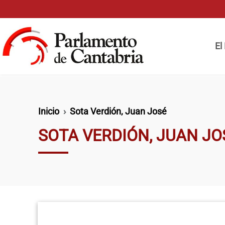
Pasar al contenido principal
Naveg
El
Ruta de navegación
Inicio
Sota Verdión, Juan José
SOTA VERDIÓN, JUAN JO