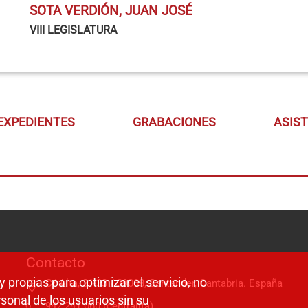
SOTA VERDIÓN, JUAN JOSÉ
VIII LEGISLATURA
EXPEDIENTES
GRABACIONES
ASIS
Contacto
y propias para optimizar el servicio, no
C/ Alta, 31-33 / 39008, Santander, Cantabria. España
sonal de los usuarios sin su
942 241 060 (centralita)