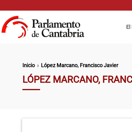
Pasar al contenido principal
Naveg
El
Ruta de navegación
Inicio
López Marcano, Francisco Javier
LÓPEZ MARCANO, FRANC