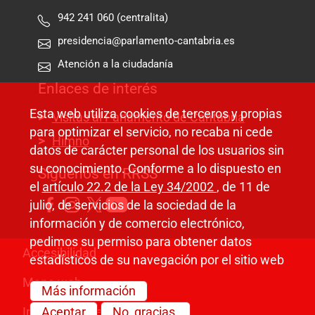
942 241 060 (centralita)
presidencia@parlamento-cantabria.es
Atención a la ciudadanía
Enlaces de interés
Esta web utiliza cookies de terceros y propias
Visitas al Parlamento de Cantabria
para optimizar el servicio, no recaba ni cede
Himno
datos de carácter personal de los usuarios sin
su conocimiento. Conforme a lo dispuesto en
Síguenos en RRSS
el
artículo 22.2 de la Ley 34/2002
, de 11 de
julio, de servicios de la sociedad de la
información y de comercio electrónico,
pedimos su permiso para obtener datos
Pie de página
Accesibilidad
estadísticos de su navegación por el sitio web
Mapa web
Más información
Información legal
Aceptar
No, gracias.