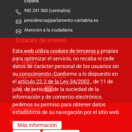
España
942 241 060 (centralita)
presidencia@parlamento-cantabria.es
Atención a la ciudadanía
Enlaces de interés
Esta web utiliza cookies de terceros y propias
Visitas al Parlamento de Cantabria
para optimizar el servicio, no recaba ni cede
Himno
datos de carácter personal de los usuarios sin
su conocimiento. Conforme a lo dispuesto en
Síguenos en RRSS
el
artículo 22.2 de la Ley 34/2002
, de 11 de
julio, de servicios de la sociedad de la
información y de comercio electrónico,
pedimos su permiso para obtener datos
Pie de página
Accesibilidad
estadísticos de su navegación por el sitio web
Mapa web
Más información