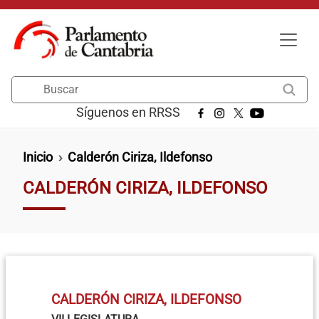
Pasar al contenido principal
Buscar
Síguenos en RRSS
Ruta de navegación
Inicio
Calderón Ciriza, Ildefonso
CALDERÓN CIRIZA, ILDEFONSO
CALDERÓN CIRIZA, ILDEFONSO