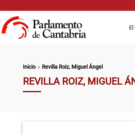
Pasar al contenido principal
Naveg
El
Ruta de navegación
Inicio
Revilla Roiz, Miguel Ángel
REVILLA ROIZ, MIGUEL Á