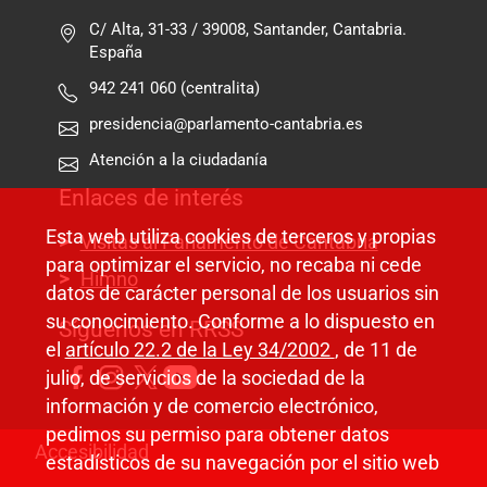
C/ Alta, 31-33 / 39008, Santander, Cantabria.
España
942 241 060 (centralita)
presidencia@parlamento-cantabria.es
Atención a la ciudadanía
Enlaces de interés
Esta web utiliza cookies de terceros y propias
Visitas al Parlamento de Cantabria
para optimizar el servicio, no recaba ni cede
Himno
datos de carácter personal de los usuarios sin
su conocimiento. Conforme a lo dispuesto en
Síguenos en RRSS
el
artículo 22.2 de la Ley 34/2002
, de 11 de
julio, de servicios de la sociedad de la
información y de comercio electrónico,
pedimos su permiso para obtener datos
Pie de página
Accesibilidad
estadísticos de su navegación por el sitio web