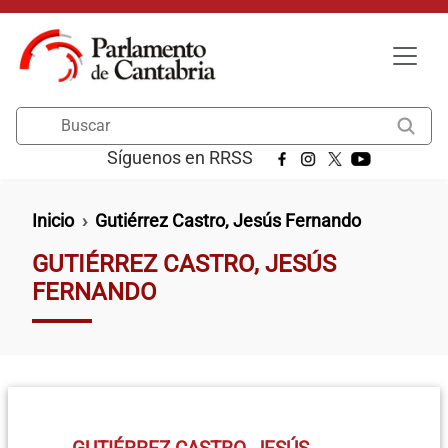
Pasar al contenido principal
Buscar
Síguenos en RRSS
Ruta de navegación
Inicio
Gutiérrez Castro, Jesús Fernando
GUTIÉRREZ CASTRO, JESÚS
FERNANDO