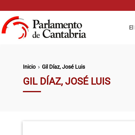
Pasar al contenido principal
Naveg
El
Ruta de navegación
Inicio
Gil Díaz, José Luis
GIL DÍAZ, JOSÉ LUIS