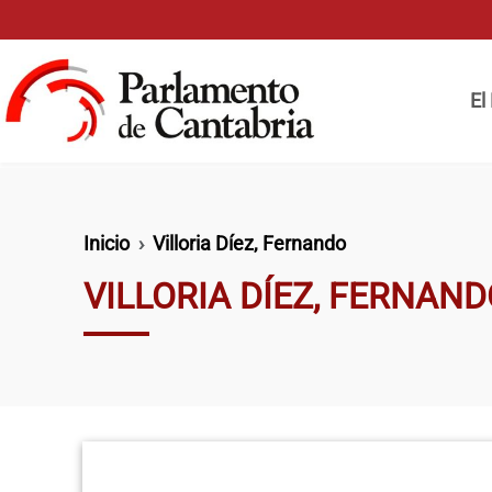
Pasar al contenido principal
Naveg
El
Ruta de navegación
Inicio
Villoria Díez, Fernando
VILLORIA DÍEZ, FERNAN