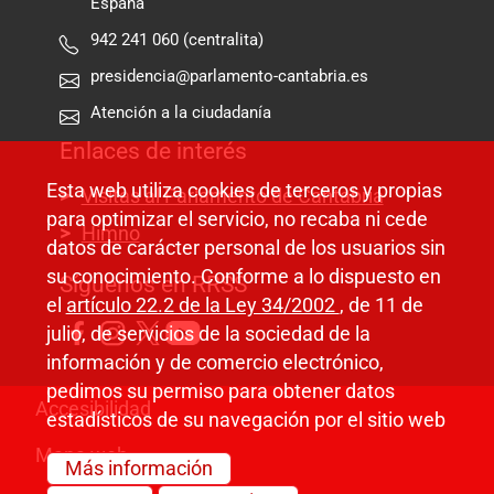
España
942 241 060 (centralita)
presidencia@parlamento-cantabria.es
Atención a la ciudadanía
Enlaces de interés
Esta web utiliza cookies de terceros y propias
Visitas al Parlamento de Cantabria
para optimizar el servicio, no recaba ni cede
Himno
datos de carácter personal de los usuarios sin
su conocimiento. Conforme a lo dispuesto en
Síguenos en RRSS
el
artículo 22.2 de la Ley 34/2002
, de 11 de
julio, de servicios de la sociedad de la
información y de comercio electrónico,
pedimos su permiso para obtener datos
Pie de página
Accesibilidad
estadísticos de su navegación por el sitio web
Mapa web
Más información