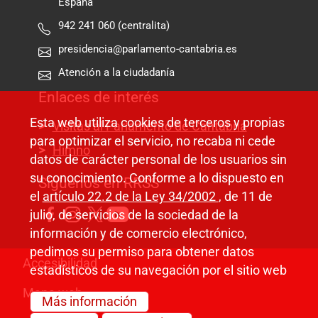
España
942 241 060 (centralita)
presidencia@parlamento-cantabria.es
Atención a la ciudadanía
Enlaces de interés
Esta web utiliza cookies de terceros y propias
Visitas al Parlamento de Cantabria
para optimizar el servicio, no recaba ni cede
Himno
datos de carácter personal de los usuarios sin
su conocimiento. Conforme a lo dispuesto en
Síguenos en RRSS
el
artículo 22.2 de la Ley 34/2002
, de 11 de
julio, de servicios de la sociedad de la
información y de comercio electrónico,
pedimos su permiso para obtener datos
Pie de página
Accesibilidad
estadísticos de su navegación por el sitio web
Mapa web
Más información