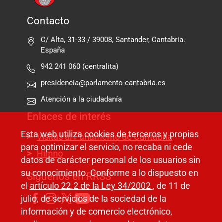
Contacto
C/ Alta, 31-33 / 39008, Santander, Cantabria.
España
942 241 060 (centralita)
presidencia@parlamento-cantabria.es
Atención a la ciudadanía
Enlaces de interés
Esta web utiliza cookies de terceros y propias
Visitas al Parlamento de Cantabria
para optimizar el servicio, no recaba ni cede
Himno
datos de carácter personal de los usuarios sin
su conocimiento. Conforme a lo dispuesto en
Síguenos en RRSS
el
artículo 22.2 de la Ley 34/2002
, de 11 de
julio, de servicios de la sociedad de la
información y de comercio electrónico,