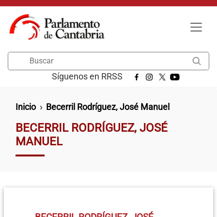
Pasar al contenido principal
Buscar
Síguenos en RRSS
Ruta de navegación
Inicio
Becerril Rodríguez, José Manuel
BECERRIL RODRÍGUEZ, JOSÉ
MANUEL