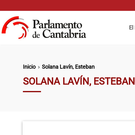
Pasar al contenido principal
Naveg
El
Ruta de navegación
Inicio
Solana Lavín, Esteban
SOLANA LAVÍN, ESTEBAN