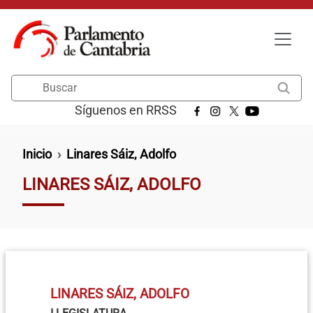
Pasar al contenido principal
Buscar
Síguenos en RRSS
Ruta de navegación
Inicio
Linares Sáiz, Adolfo
LINARES SÁIZ, ADOLFO
LINARES SÁIZ, ADOLFO