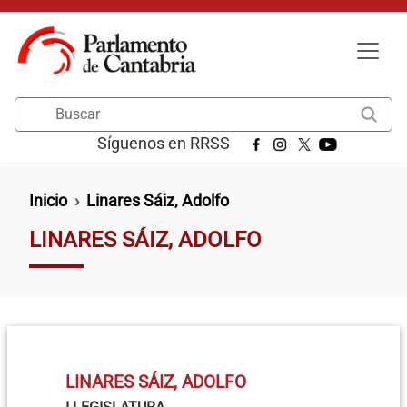
Pasar al contenido principal
Buscar
Síguenos en RRSS
Ruta de navegación
Inicio
Linares Sáiz, Adolfo
LINARES SÁIZ, ADOLFO
LINARES SÁIZ, ADOLFO