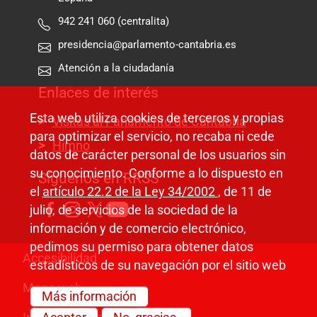
942 241 060 (centralita)
presidencia@parlamento-cantabria.es
Atención a la ciudadanía
Enlaces de interés
Esta web utiliza cookies de terceros y propias
Visitas al Parlamento de Cantabria
para optimizar el servicio, no recaba ni cede
Himno
datos de carácter personal de los usuarios sin
su conocimiento. Conforme a lo dispuesto en
Síguenos en RRSS
el
artículo 22.2 de la Ley 34/2002
, de 11 de
julio, de servicios de la sociedad de la
información y de comercio electrónico,
pedimos su permiso para obtener datos
Pie de página
Accesibilidad
estadísticos de su navegación por el sitio web
Mapa web
Más información