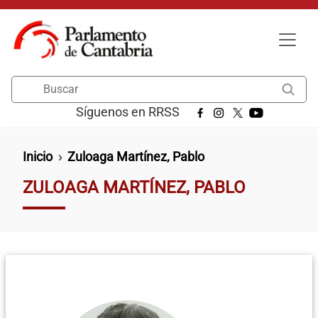
Pasar al contenido principal
Buscar
Síguenos en RRSS
Ruta de navegación
Inicio
Zuloaga Martínez, Pablo
ZULOAGA MARTÍNEZ, PABLO