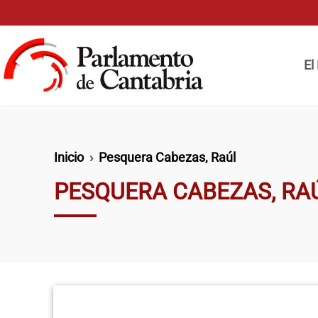
Pasar al contenido principal
Naveg
El
Ruta de navegación
Inicio
Pesquera Cabezas, Raúl
PESQUERA CABEZAS, RA