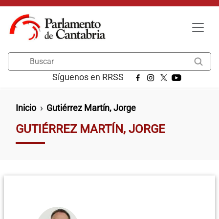
Pasar al contenido principal
Buscar
Síguenos en RRSS
Ruta de navegación
Inicio
Gutiérrez Martín, Jorge
GUTIÉRREZ MARTÍN, JORGE