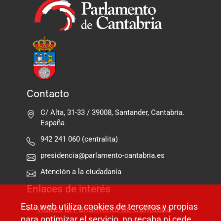
Contacto
C/ Alta, 31-33 / 39008, Santander, Cantabria.
España
942 241 060 (centralita)
presidencia@parlamento-cantabria.es
Atención a la ciudadanía
Enlaces de interés
Esta web utiliza cookies de terceros y propias
Visitas al Parlamento de Cantabria
para optimizar el servicio, no recaba ni cede