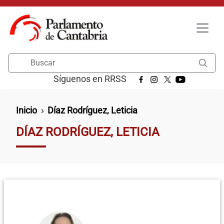
Pasar al contenido principal
Buscar
Síguenos en RRSS
Ruta de navegación
Inicio
Díaz Rodríguez, Leticia
DÍAZ RODRÍGUEZ, LETICIA