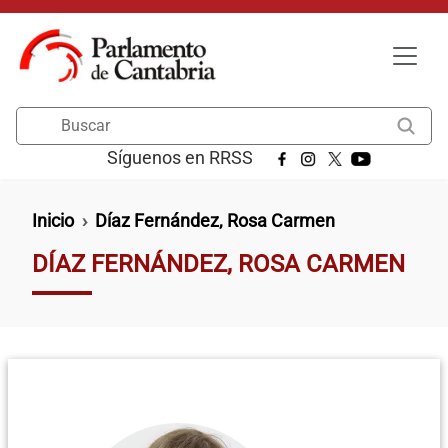
Pasar al contenido principal
Buscar
Síguenos en RRSS
Ruta de navegación
Inicio
Díaz Fernández, Rosa Carmen
DÍAZ FERNÁNDEZ, ROSA CARMEN