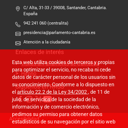
C/ Alta, 31-33 / 39008, Santander, Cantabria.
España
942 241 060 (centralita)
presidencia@parlamento-cantabria.es
Atención a la ciudadanía
Enlaces de interés
Esta web utiliza cookies de terceros y propias
Visitas al Parlamento de Cantabria
para optimizar el servicio, no recaba ni cede
Himno
datos de carácter personal de los usuarios sin
su conocimiento. Conforme a lo dispuesto en
Síguenos en RRSS
el
artículo 22.2 de la Ley 34/2002
, de 11 de
julio, de servicios de la sociedad de la
información y de comercio electrónico,
pedimos su permiso para obtener datos
Pie de página
Accesibilidad
estadísticos de su navegación por el sitio web