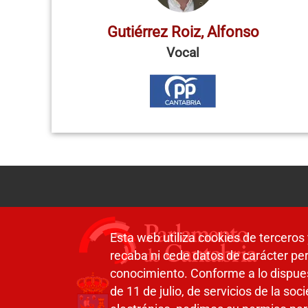
Gutiérrez Roiz, Alfonso
Vocal
Esta web utiliza cookies de terceros 
recaba ni cede datos de carácter per
conocimiento. Conforme a lo dispue
de 11 de julio, de servicios de la so