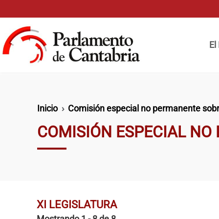
Pasar al contenido principal
Naveg
El
Ruta de navegación
Inicio
Comisión especial no permanente sob
COMISIÓN ESPECIAL NO
XI LEGISLATURA