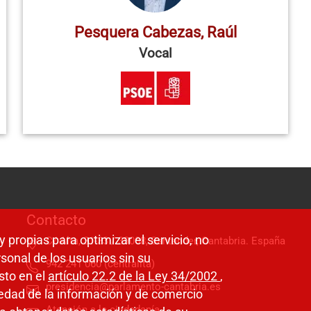
Pesquera Cabezas, Raúl
Vocal
Contacto
y propias para optimizar el servicio, no
C/ Alta, 31-33 / 39008, Santander, Cantabria. España
sonal de los usuarios sin su
942 241 060 (centralita)
sto en el
artículo 22.2 de la Ley 34/2002
,
presidencia@parlamento-cantabria.es
ciedad de la información y de comercio
Atención a la ciudadanía