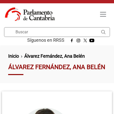
Pasar al contenido principal
Buscar
Síguenos en RRSS
Ruta de navegación
Inicio
Álvarez Fernández, Ana Belén
ÁLVAREZ FERNÁNDEZ, ANA BELÉN