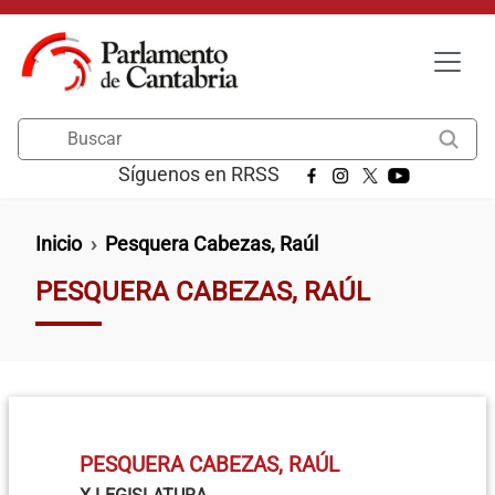
Pasar al contenido principal
Buscar
Síguenos en RRSS
Ruta de navegación
Inicio
Pesquera Cabezas, Raúl
PESQUERA CABEZAS, RAÚL
PESQUERA CABEZAS, RAÚL