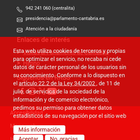
942 241 060 (centralita)
presidencia@parlamento-cantabria.es
Atención a la ciudadanía
Enlaces de interés
Esta web utiliza cookies de terceros y propias
Visitas al Parlamento de Cantabria
para optimizar el servicio, no recaba ni cede
Himno
datos de carácter personal de los usuarios sin
su conocimiento. Conforme a lo dispuesto en
Síguenos en RRSS
el
artículo 22.2 de la Ley 34/2002
, de 11 de
julio, de servicios de la sociedad de la
información y de comercio electrónico,
pedimos su permiso para obtener datos
Pie de página
Accesibilidad
estadísticos de su navegación por el sitio web
Mapa web
Más información
Información legal
Aceptar
No, gracias.