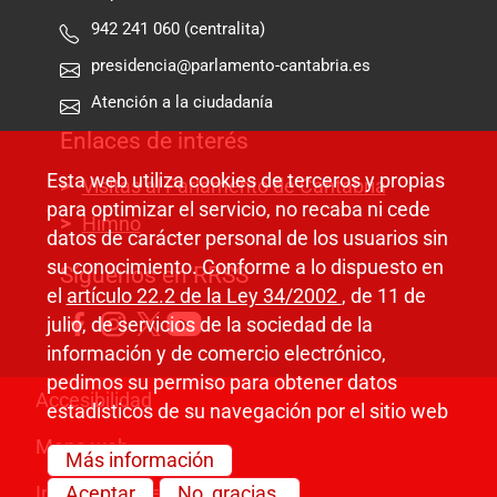
942 241 060 (centralita)
presidencia@parlamento-cantabria.es
Atención a la ciudadanía
Enlaces de interés
Esta web utiliza cookies de terceros y propias
Visitas al Parlamento de Cantabria
para optimizar el servicio, no recaba ni cede
Himno
datos de carácter personal de los usuarios sin
su conocimiento. Conforme a lo dispuesto en
Síguenos en RRSS
el
artículo 22.2 de la Ley 34/2002
, de 11 de
julio, de servicios de la sociedad de la
información y de comercio electrónico,
pedimos su permiso para obtener datos
Pie de página
Accesibilidad
estadísticos de su navegación por el sitio web
Mapa web
Más información
Información legal
Aceptar
No, gracias.