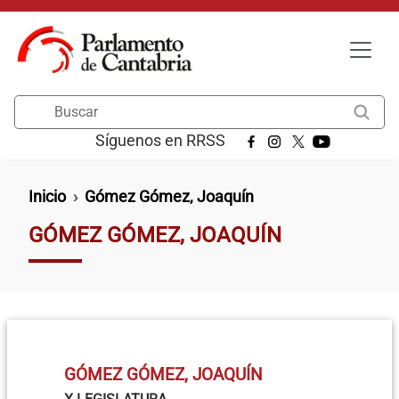
Pasar al contenido principal
Buscar
Síguenos en RRSS
Ruta de navegación
Inicio
Gómez Gómez, Joaquín
GÓMEZ GÓMEZ, JOAQUÍN
GÓMEZ GÓMEZ, JOAQUÍN