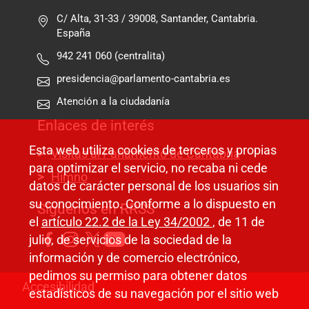
C/ Alta, 31-33 / 39008, Santander, Cantabria.
España
942 241 060 (centralita)
presidencia@parlamento-cantabria.es
Atención a la ciudadanía
Enlaces de interés
Esta web utiliza cookies de terceros y propias
Visitas al Parlamento de Cantabria
para optimizar el servicio, no recaba ni cede
Himno
datos de carácter personal de los usuarios sin
su conocimiento. Conforme a lo dispuesto en
Síguenos en RRSS
el
artículo 22.2 de la Ley 34/2002
, de 11 de
julio, de servicios de la sociedad de la
información y de comercio electrónico,
pedimos su permiso para obtener datos
Pie de página
Accesibilidad
estadísticos de su navegación por el sitio web