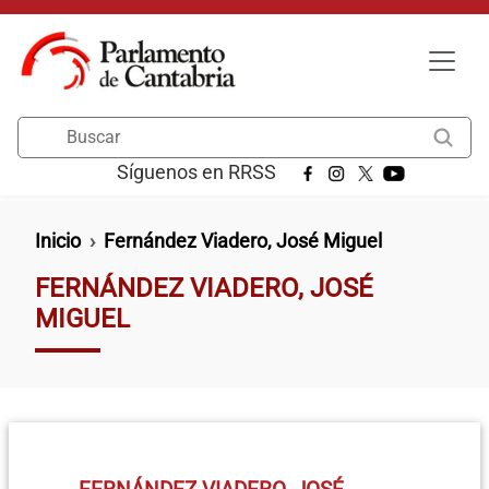
Pasar al contenido principal
Buscar
Síguenos en RRSS
Ruta de navegación
Inicio
Fernández Viadero, José Miguel
FERNÁNDEZ VIADERO, JOSÉ
MIGUEL