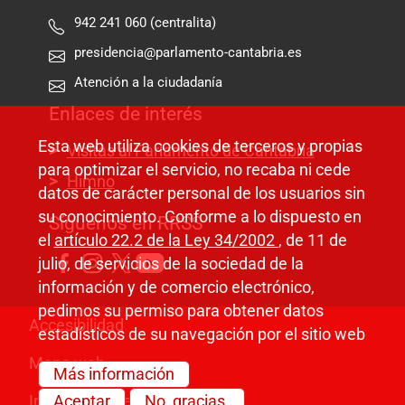
942 241 060 (centralita)
presidencia@parlamento-cantabria.es
Atención a la ciudadanía
Enlaces de interés
Esta web utiliza cookies de terceros y propias
Visitas al Parlamento de Cantabria
para optimizar el servicio, no recaba ni cede
Himno
datos de carácter personal de los usuarios sin
su conocimiento. Conforme a lo dispuesto en
Síguenos en RRSS
el
artículo 22.2 de la Ley 34/2002
, de 11 de
julio, de servicios de la sociedad de la
información y de comercio electrónico,
pedimos su permiso para obtener datos
Pie de página
Accesibilidad
estadísticos de su navegación por el sitio web
Mapa web
Más información
Información legal
Aceptar
No, gracias.