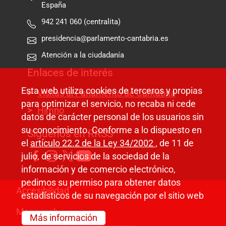
España
942 241 060 (centralita)
presidencia@parlamento-cantabria.es
Atención a la ciudadanía
Enlaces de interés
Esta web utiliza cookies de terceros y propias
Visitas al Parlamento de Cantabria
para optimizar el servicio, no recaba ni cede
Himno
datos de carácter personal de los usuarios sin
su conocimiento. Conforme a lo dispuesto en
Síguenos en RRSS
el
artículo 22.2 de la Ley 34/2002
, de 11 de
julio, de servicios de la sociedad de la
información y de comercio electrónico,
pedimos su permiso para obtener datos
Pie de página
Accesibilidad
estadísticos de su navegación por el sitio web
Mapa web
Más información