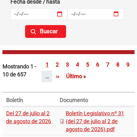
Fecha desde / hasta
Paginación
Página
Página
Página
Página
Página
Página
Página
Página
Pág
1
2
3
4
5
6
7
8
9
Mostrando 1 -
10 de 657
Siguiente página
Última página
…
››
Último »
Boletín
Documento
Del 27 de julio al 2
Boletín Legislativo nº 31
de agosto de 2026
(del 27 de julio al 2 de
agosto de 2026).pdf