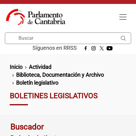
Pasar al contenido principal
Buscar
Síguenos en RRSS
Ruta de navegación
Inicio
Actividad
Biblioteca, Documentación y Archivo
Boletín legislativo
BOLETINES LEGISLATIVOS
Buscador