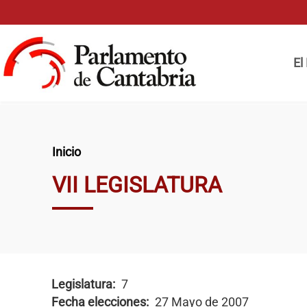
Pasar al contenido principal
Naveg
El
Ruta de navegación
Inicio
VII LEGISLATURA
Legislatura
7
Fecha elecciones
27 Mayo de 2007