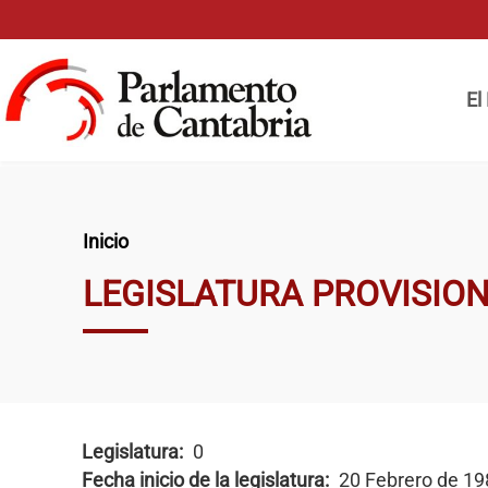
Pasar al contenido principal
Naveg
El
Ruta de navegación
Inicio
LEGISLATURA PROVISIO
Legislatura
0
Fecha inicio de la legislatura
20 Febrero de 19