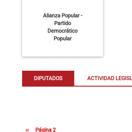
Alianza Popular -
Partido
Democrático
Popular
DIPUTADOS
ACTIVIDAD LEGIS
Paginación
Página anterior
‹‹
Página 2