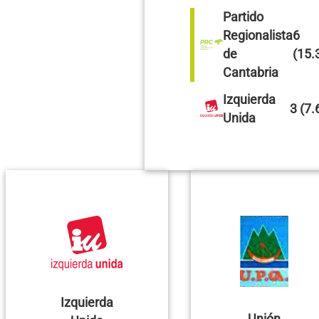
Partido
Regionalista
6
de
(15.
Cantabria
Izquierda
3 (7
Unida
Izquierda
Unión