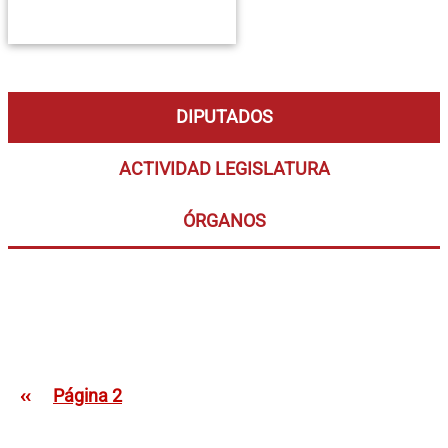
DIPUTADOS
ACTIVIDAD LEGISLATURA
ÓRGANOS
Paginación
Página anterior
‹‹
Página 2