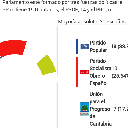
Parlamento esté formado por tres fuerzas políticas: el
PP obtiene 19 Diputados; el PSOE, 14 y el PRC, 6.
Mayoría absoluta: 20 escaños
Partido
13 (33.
Popular
Partido
Socialista
10
Obrero
(25.64
Español
Unión
para el
Progreso
7 (17.
de
Cantabria