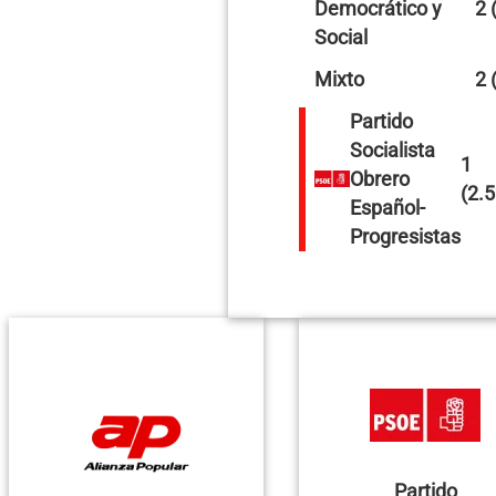
Democrático y
2 
Social
Mixto
2 
Partido
Socialista
1
Obrero
(2.
Español-
Progresistas
Partido