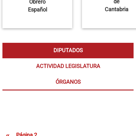
de
Obrero
Cantabria
Español
DIPUTADOS
ACTIVIDAD LEGISLATURA
ÓRGANOS
Paginación
Página anterior
‹‹
Página 2