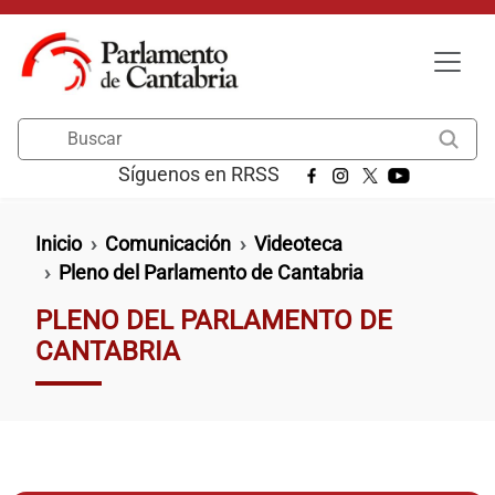
Pasar al contenido principal
Buscar
Síguenos en RRSS
Ruta de navegación
Inicio
Comunicación
Videoteca
Pleno del Parlamento de Cantabria
PLENO DEL PARLAMENTO DE
CANTABRIA