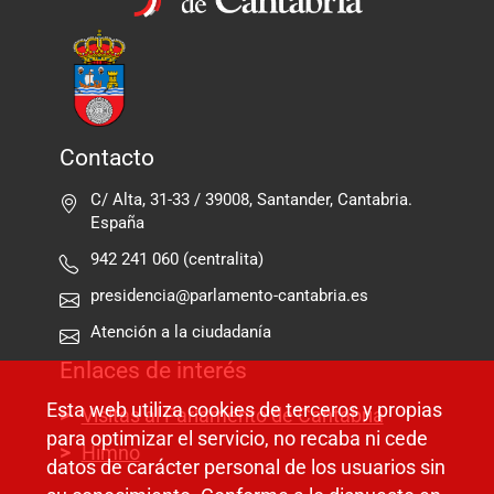
Contacto
C/ Alta, 31-33 / 39008, Santander, Cantabria.
España
942 241 060 (centralita)
presidencia@parlamento-cantabria.es
Atención a la ciudadanía
Enlaces de interés
Esta web utiliza cookies de terceros y propias
Visitas al Parlamento de Cantabria
para optimizar el servicio, no recaba ni cede
Himno
datos de carácter personal de los usuarios sin