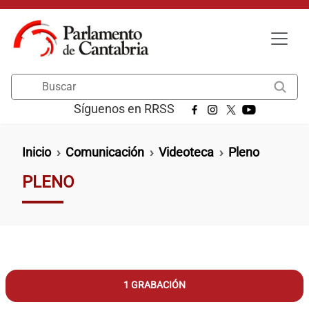
Pasar al contenido principal
Buscar
Síguenos en RRSS
Ruta de navegación
Inicio
Comunicación
Videoteca
Pleno
PLENO
1 GRABACIÓN