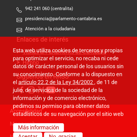
942 241 060 (centralita)
presidencia@parlamento-cantabria.es
Atención a la ciudadanía
Enlaces de interés
Esta web utiliza cookies de terceros y propias
Visitas al Parlamento de Cantabria
para optimizar el servicio, no recaba ni cede
Himno
datos de carácter personal de los usuarios sin
su conocimiento. Conforme a lo dispuesto en
Síguenos en RRSS
el
artículo 22.2 de la Ley 34/2002
, de 11 de
julio, de servicios de la sociedad de la
información y de comercio electrónico,
pedimos su permiso para obtener datos
Pie de página
Accesibilidad
estadísticos de su navegación por el sitio web
Mapa web
Más información
Información legal
Aceptar
No, gracias.