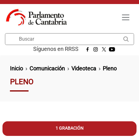
Pasar al contenido principal
Buscar
Síguenos en RRSS
Ruta de navegación
Inicio
Comunicación
Videoteca
Pleno
PLENO
1 GRABACIÓN