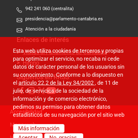
942 241 060 (centralita)
presidencia@parlamento-cantabria.es
Atención a la ciudadanía
Enlaces de interés
Esta web utiliza cookies de terceros y propias
Visitas al Parlamento de Cantabria
para optimizar el servicio, no recaba ni cede
Himno
datos de carácter personal de los usuarios sin
su conocimiento. Conforme a lo dispuesto en
Síguenos en RRSS
el
artículo 22.2 de la Ley 34/2002
, de 11 de
julio, de servicios de la sociedad de la
información y de comercio electrónico,
pedimos su permiso para obtener datos
Pie de página
Accesibilidad
estadísticos de su navegación por el sitio web
Mapa web
Más información
Información legal
Aceptar
No, gracias.